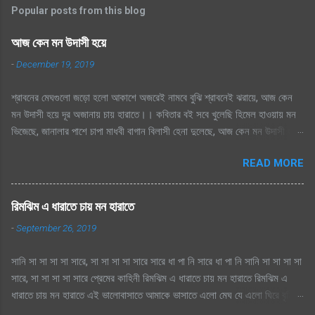
Popular posts from this blog
আজ কেন মন উদাসী হয়ে
-
December 19, 2019
শ্রাবনের মেঘগুলো জড়ো হলো আকাশে অজরেই নামবে বুঝি শ্রাবনেই ঝরায়ে, আজ কেন
মন উদাসী হয়ে দূর অজানায় চায় হারাতে।। কবিতার বই সবে খুলেছি হিমেল হাওয়ায় মন
ভিজেছে, জানালার পাশে চাপা মাধবী বাগান বিলাসী হেনা দুলেছে, আজ কেন মন উদাসী হয়ে
দূর অজানায় চায় হারাতে ।। মেঘেদের যুদ্ধ শুনেছি সিক্ত আকাশ কেদে চলেছে, থেমেছে
READ MORE
হাসের জলকেলী পথিকের পায়ে হাটা থেমেছে, আজ কেন মন উদাসী হয়ে দূর অজানায় চায়
হারাতে, শ্রাবনের মেঘগুলো জড়ো হলো আকাশে অঝরে নামবে বুঝি শ্রাবনেই ঝরায়ে, আজ
কেন মন উদাসী হয়ে দূর অজানায় চায় হারাতে
রিমঝিম এ ধারাতে চায় মন হারাতে
-
September 26, 2019
সানি সা সা সা সা সারে, সা সা সা সা সারে সারে ধা পা নি সারে ধা পা নি সানি সা সা সা সা
সারে, সা সা সা সা সারে প্রেমের কাহিনী রিমঝিম এ ধারাতে চায় মন হারাতে রিমঝিম এ
ধারাতে চায় মন হারাতে এই ভালোবাসাতে আমাকে ভাসাতে এলো মেঘ যে এলো ঘিরে বৃষ্টি
সুরে সুরে শোনায় রাগিনী মনে স্বপ্ন এলোমেলো এই কি শুরু হল প্রেমের কাহিনী? এলো