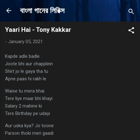
Skip to main content
বাংলা গানের লিরিক্স
Yaari Hai - Tony Kakkar
-
January 05, 2021
Kapde adle badle
Joote bhi aur chapplein
Shirt jo le gaya tha tu
Apne paas hi rakh le
Waise tu mera bhai
Tere liye maar bhi khayi
Salary 2 mahine ki
Tere Birthday pe udayi
Aur uska kya? Jo toone
Parson thoki meri gaadi