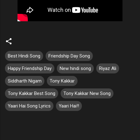
Best Hindi Song
Friendship Day Song
Happy Friendship Day
New hindi song
Riyaz Ali
Siddharth Nigam
Tony Kakkar
Tony Kakkar Best Song
Tony Kakkar New Song
Yaari Hai Song Lyrics
Yaari Hai!!
C
o
m