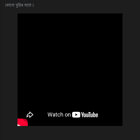
কোনো ঘুড়ির মতো।