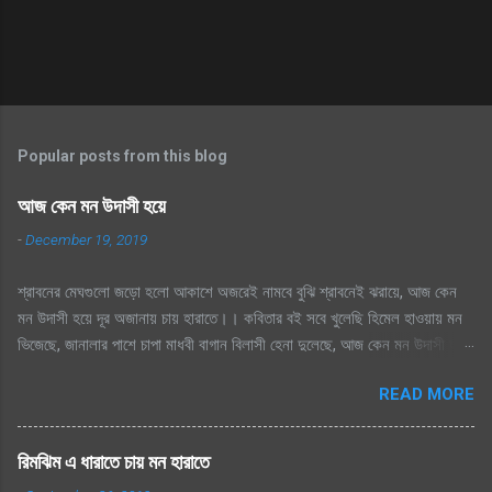
Popular posts from this blog
আজ কেন মন উদাসী হয়ে
-
December 19, 2019
শ্রাবনের মেঘগুলো জড়ো হলো আকাশে অজরেই নামবে বুঝি শ্রাবনেই ঝরায়ে, আজ কেন
মন উদাসী হয়ে দূর অজানায় চায় হারাতে।। কবিতার বই সবে খুলেছি হিমেল হাওয়ায় মন
ভিজেছে, জানালার পাশে চাপা মাধবী বাগান বিলাসী হেনা দুলেছে, আজ কেন মন উদাসী হয়ে
দূর অজানায় চায় হারাতে ।। মেঘেদের যুদ্ধ শুনেছি সিক্ত আকাশ কেদে চলেছে, থেমেছে
READ MORE
হাসের জলকেলী পথিকের পায়ে হাটা থেমেছে, আজ কেন মন উদাসী হয়ে দূর অজানায় চায়
হারাতে, শ্রাবনের মেঘগুলো জড়ো হলো আকাশে অঝরে নামবে বুঝি শ্রাবনেই ঝরায়ে, আজ
কেন মন উদাসী হয়ে দূর অজানায় চায় হারাতে
রিমঝিম এ ধারাতে চায় মন হারাতে