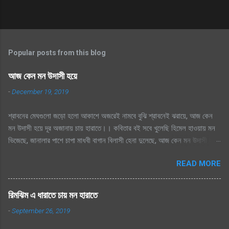
Popular posts from this blog
আজ কেন মন উদাসী হয়ে
-
December 19, 2019
শ্রাবনের মেঘগুলো জড়ো হলো আকাশে অজরেই নামবে বুঝি শ্রাবনেই ঝরায়ে, আজ কেন
মন উদাসী হয়ে দূর অজানায় চায় হারাতে।। কবিতার বই সবে খুলেছি হিমেল হাওয়ায় মন
ভিজেছে, জানালার পাশে চাপা মাধবী বাগান বিলাসী হেনা দুলেছে, আজ কেন মন উদাসী হয়ে
দূর অজানায় চায় হারাতে ।। মেঘেদের যুদ্ধ শুনেছি সিক্ত আকাশ কেদে চলেছে, থেমেছে
READ MORE
হাসের জলকেলী পথিকের পায়ে হাটা থেমেছে, আজ কেন মন উদাসী হয়ে দূর অজানায় চায়
হারাতে, শ্রাবনের মেঘগুলো জড়ো হলো আকাশে অঝরে নামবে বুঝি শ্রাবনেই ঝরায়ে, আজ
কেন মন উদাসী হয়ে দূর অজানায় চায় হারাতে
রিমঝিম এ ধারাতে চায় মন হারাতে
-
September 26, 2019