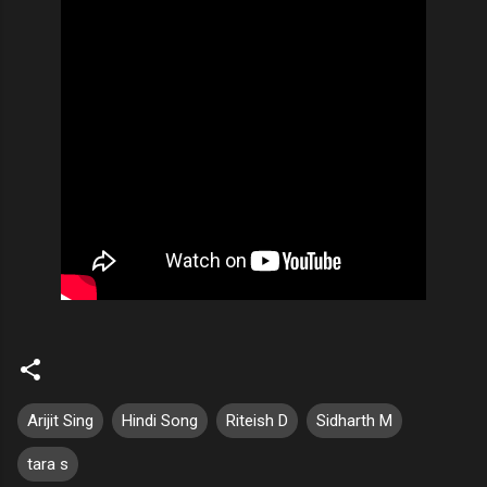
Arijit Sing
Hindi Song
Riteish D
Sidharth M
tara s