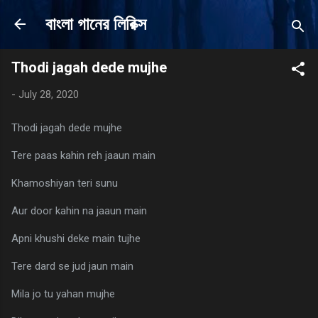
Skip to main content
বাংলা গানের লিরিক্স
Thodi jagah dede mujhe
-
July 28, 2020
Thodi jagah dede mujhe
Tere paas kahin reh jaaun main
Khamoshiyan teri sunu
Aur door kahin na jaaun main
Apni khushi deke main tujhe
Tere dard se jud jaun main
Mila jo tu yahan mujhe