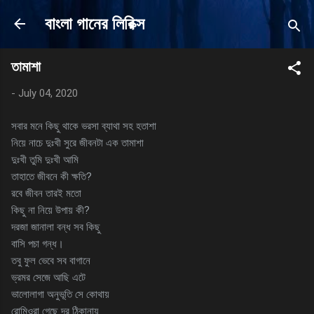
Skip to main content
বাংলা গানের লিরিক্স
তামাশা
-
July 04, 2020
সবার মনে কিছু থাকে ভরসা ব্যাথা সহ হতাশা
নিয়ে নাচে দুঃখী সুরে জীবনটা এক তামাশা
দুঃখী তুমি দুঃখী আমি
তাহাতে জীবনে কী ক্ষতি?
রবে জীবন তারই মতো
কিছু না নিয়ে উপায় কী?
দরজা জানালা বন্ধ সব কিছু
বাসি পচা গন্ধ।
তবু ফুল ভেবে সব বাগানে
ভ্রমর সেজে আছি এটে
ভালোলাগা অনুভূতি সে কোথায়
রোমিওরা গেছে দূর ঠিকানায়