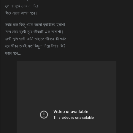
ভুল না বুঝে দোষ না দিয়ে
ফিরে এসো আপন মনে।
সবার মনে কিছু থাকে ভরসা ব্যাথাসহ হতাশা
নিয়ে নাচে দুঃখী সূরে জীবনটা এক তামাশা।
দুঃখী তুমি দুঃখী আমি তাহাতে জীবনে কী ক্ষতি
রবে জীবন তারই মত কিছুনা নিয়ে উপায় কি?
সবার মনে…