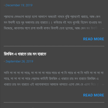
-
December 19, 2019
শ্রাবনের মেঘগুলো জড়ো হলো আকাশে অজরেই নামবে বুঝি শ্রাবনেই ঝরায়ে, আজ কেন
মন উদাসী হয়ে দূর অজানায় চায় হারাতে।। কবিতার বই সবে খুলেছি হিমেল হাওয়ায় মন
ভিজেছে, জানালার পাশে চাপা মাধবী বাগান বিলাসী হেনা দুলেছে, আজ কেন মন উদাসী হয়ে
দূর অজানায় চায় হারাতে ।। মেঘেদের যুদ্ধ শুনেছি সিক্ত আকাশ কেদে চলেছে, থেমেছে
READ MORE
হাসের জলকেলী পথিকের পায়ে হাটা থেমেছে, আজ কেন মন উদাসী হয়ে দূর অজানায় চায়
হারাতে, শ্রাবনের মেঘগুলো জড়ো হলো আকাশে অঝরে নামবে বুঝি শ্রাবনেই ঝরায়ে, আজ
কেন মন উদাসী হয়ে দূর অজানায় চায় হারাতে
রিমঝিম এ ধারাতে চায় মন হারাতে
-
September 26, 2019
সানি সা সা সা সা সারে, সা সা সা সা সারে সারে ধা পা নি সারে ধা পা নি সানি সা সা সা সা
সারে, সা সা সা সা সারে প্রেমের কাহিনী রিমঝিম এ ধারাতে চায় মন হারাতে রিমঝিম এ
ধারাতে চায় মন হারাতে এই ভালোবাসাতে আমাকে ভাসাতে এলো মেঘ যে এলো ঘিরে বৃষ্টি
সুরে সুরে শোনায় রাগিনী মনে স্বপ্ন এলোমেলো এই কি শুরু হল প্রেমের কাহিনী? এলো
READ MORE
মেঘ যে এলো ঘিরে বৃষ্টি সুরে সুরে শোনায় রাগিনী মনে স্বপ্ন এলোমেলো এই কি শুরু হল
প্রেমের কাহিনী? রিমঝিম এ ধারাতে চায় মন হারাতে রিমঝিম এ ধারাতে চায় মন হারাতে
আগে কত বৃষ্টি যে দেখেছি শ্রাবণে জাগেনি তো এত আশা, ভালোবাসা এ মনে আগে কত বৃষ্টি