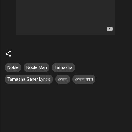
Noble
Noble Man
Tamasha
Tamasha Ganer Lyrics
নোবেল
নোবেল ম্যান
C
o
m
m
e