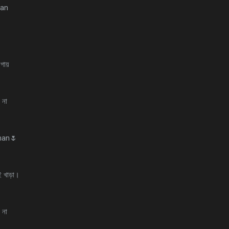
man
গায়
 না
man🌷
 খাড়া।
 না