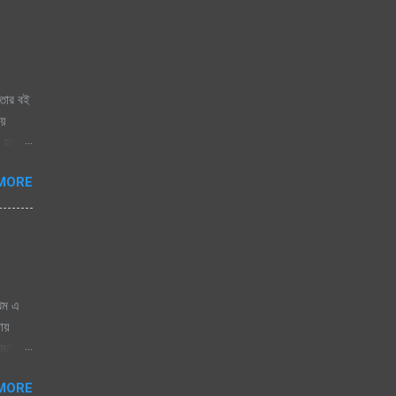
তার বই
ায়
 হয়ে
ায় চায়
MORE
ঝিম এ
নায়
োমেলো
 জাগেনি
MORE
 এলে