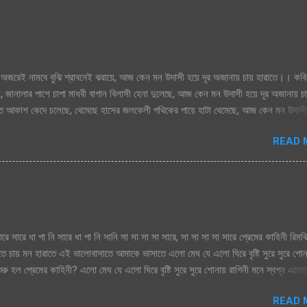
অজরেই নামবে বুঝি শ্রাবনেই ঝরায়ে, আজ কেন মন উদাসী হয়ে দূর অজানায় চায় হারাতে।। কবি
, জানালার পাশে চাপা মাধবী বাগান বিলাসী হেনা দুলেছে, আজ কেন মন উদাসী হয়ে দূর অজানায় চ
িক্ত আকাশ কেদে চলেছে, থেমেছে হাসের জলকেলী পথিকের পায়ে হাটা থেমেছে, আজ কেন মন উদাসী
মেঘগুলো জড়ো হলো আকাশে অঝরে নামবে বুঝি শ্রাবনেই ঝরায়ে, আজ কেন মন উদাসী হয়ে দূর অজান
READ 
ারে সারে ধা পা নি সারে ধা পা নি সানি সা সা সা সা সারে, সা সা সা সা সারে প্রেমের কাহিনী রিম
াতে চায় মন হারাতে এই ভালোবাসাতে আমাকে ভাসাতে এলো মেঘ যে এলো ঘিরে বৃষ্টি সুরে সুরে শো
রু হল প্রেমের কাহিনী? এলো মেঘ যে এলো ঘিরে বৃষ্টি সুরে সুরে শোনায় রাগিনী মনে স্বপ্ন এল
িম এ ধারাতে চায় মন হারাতে রিমঝিম এ ধারাতে চায় মন হারাতে আগে কত বৃষ্টি যে দেখেছি শ্রাবণে
READ 
বৃষ্টি যে দেখেছি শ্রাবণে জাগেনি তো এত আশা, ভালোবাসা এ মনে সে বৃষ্টি ভেজা পায়ে সামনে