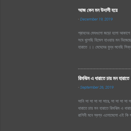
আজ কেন মন উদাসী হয়ে
-
December 19, 2019
শ্রাবনের মেঘগুলো জড়ো হলো আকাশে 
সবে খুলেছি হিমেল হাওয়ায় মন ভিজেছে
হারাতে ।। মেঘেদের যুদ্ধ শুনেছি স
দূর অজানায় চায় হারাতে, শ্রাবনের 
হারাতে
রিমঝিম এ ধারাতে চায় মন হারাতে
-
September 26, 2019
সানি সা সা সা সা সারে, সা সা সা সা স
ধারাতে চায় মন হারাতে রিমঝিম এ ধার
রাগিনী মনে স্বপ্ন এলোমেলো এই কি শু
এই কি শুরু হল প্রেমের কাহিনী? রিমঝ
তো এত আশা, ভালোবাসা এ মনে আগে কত 