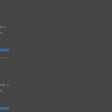
ঝিম এ
নায়
োমেলো
 জাগেনি
 MORE
 এলে
িজতে
িতা যে
াময়ী সে
কশী
ের গান।
বাসি
 MORE
রেষ্ট