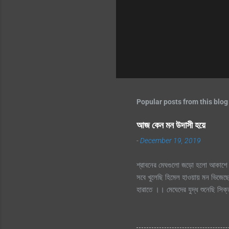
Popular posts from this blog
আজ কেন মন উদাসী হয়ে
-
December 19, 2019
শ্রাবনের মেঘগুলো জড়ো হলো আকাশে 
সবে খুলেছি হিমেল হাওয়ায় মন ভিজেছে
হারাতে ।। মেঘেদের যুদ্ধ শুনেছি স
দূর অজানায় চায় হারাতে, শ্রাবনের 
হারাতে