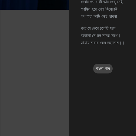
দেবার তো বাকী আর কিছু নেই
গরমিল হয়ে গেল হিসেবেই
পথ হারা আমি সেই ভাবনা
কত যে ভেবে চলেছি পথে
অজানা সে মন মনের সাথে।
মায়ায় মায়ায় কেন জড়ালাম।।
বাংলা গান
C
o
m
m
e
n
t