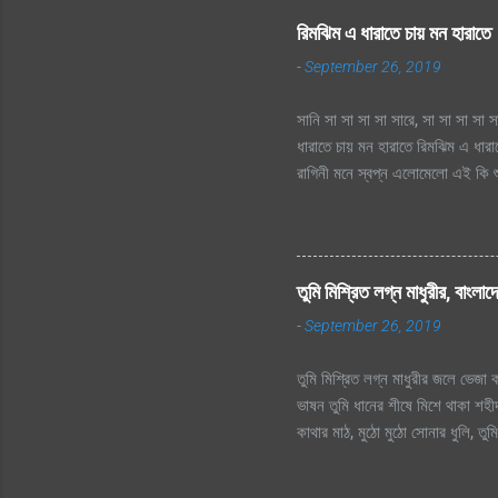
রিমঝিম এ ধারাতে চায় মন হারাতে
-
September 26, 2019
সানি সা সা সা সা সারে, সা সা সা সা স
ধারাতে চায় মন হারাতে রিমঝিম এ ধার
রাগিনী মনে স্বপ্ন এলোমেলো এই কি শু
এই কি শুরু হল প্রেমের কাহিনী? রিমঝ
তো এত আশা, ভালোবাসা এ মনে আগে কত 
হায়, ফোটে কামিনী আজ ভিজতে ভালোলাগ
ভালোলাগে শূন্য মনে জাগে প্রেমের কা
তুমি মিশ্রিত লগ্ন মাধুরীর, বাংলাদ
লিখে যায় হৃদয়ের মরু পথে জলছবি থেক
-
September 26, 2019
ছিলো...
তুমি মিশ্রিত লগ্ন মাধুরীর জলে ভেজা কব
ভাষন তুমি ধানের শীষে মিশে থাকা শহীদ
কাথার মাঠ, মুঠো মুঠো সোনার ধুলি, ত
আমার সোনার বাংলা, আমি তোমায় ভালোব
প্রানের প্রিয় মা তোকে, বড় বেশী ভা