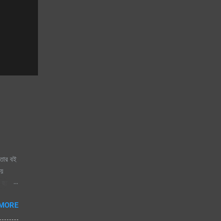
তার বই
ায়
 হয়ে
ায় চায়
 MORE