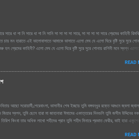
ারে সারে ধা পা নি সারে ধা পা নি সানি সা সা সা সা সারে, সা সা সা সা সারে প্রেমের কাহিনী রিম
াতে চায় মন হারাতে এই ভালোবাসাতে আমাকে ভাসাতে এলো মেঘ যে এলো ঘিরে বৃষ্টি সুরে সুরে শো
রু হল প্রেমের কাহিনী? এলো মেঘ যে এলো ঘিরে বৃষ্টি সুরে সুরে শোনায় রাগিনী মনে স্বপ্ন এল
িম এ ধারাতে চায় মন হারাতে রিমঝিম এ ধারাতে চায় মন হারাতে আগে কত বৃষ্টি যে দেখেছি শ্রাবণে
READ
বৃষ্টি যে দেখেছি শ্রাবণে জাগেনি তো এত আশা, ভালোবাসা এ মনে সে বৃষ্টি ভেজা পায়ে সামনে
ে শূন্য মনে জাগে প্রেমের কাহিনী সে বৃষ্টি ভেজা পায়ে সামনে এলে হায়, ফোটে কামিনী আজ ভ
হিনী রিমঝিম এ ধারাতে চায় মন হারাতে রিমঝিম এ ধারাতে চায় মন হারাতে শ্রাবণের বুকে প্রেম কব
েশ
ে যায় শ্রাবণের বুকে প্রেম কবিতা যে লিখে যায় হৃদয়ের মরু পথে জলছবি থেকে যায় জানি সেই তো
িতায় আছো সরোয়ার্দী,শেরেবাংলা, ভাসানীর শেষ ইচ্ছায় তুমি বঙ্গবন্ধুর রক্তে আগুনে জ্বলা জ্বাল
 জিয়ার স্বপন, তুমি ছেলে হারা মা জাহানারা ঈমামের একাত্তরের দিনগুলি তুমি জসীম উদ্দিনের ন
ুমি তিরিশ কিংবা তার অধিক লাখো শহীদের প্রান তুমি শহীদ মিনারে প্রভাত ফেরীর, ভাই হারা একুশ
াসি, জন্ম দিয়েছ তুমি মাগো, তাই তোমায় ভালোবাসি। আমার প্রানের বাংলা, আমি তোমায় ভালো
READ
লোবাসি। তুমি কবি নজরুলের বিদ্রোহী কবিতা উন্নত মম্ শীর তুমি রক্তের কালিতে লেখা নাম, সাত শ্