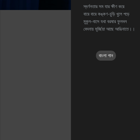
স্বর্ণলতার সম যার ক্ষীণ করে
বারে বারে কঙ্কণ-চুড়ি খুলে পড়ে
মুকুল-বাসে যথা বরষার ফুলদল
বেদনায় মূর্চ্ছিয়া আছে আঙিনাতে।।
বাংলা গান
C
o
m
m
e
n
t
s