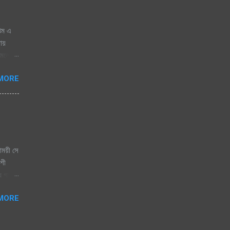
ঝিম এ
নায়
োমেলো
 জাগেনি
MORE
 এলে
িজতে
িতা যে
াময়ী সে
কশী
ের গান।
বাসি
MORE
রেষ্ট
র
ার,