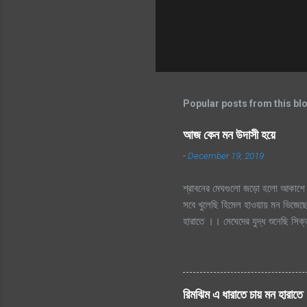
Popular posts from this bl
আজ কেন মন উদাসী হয়ে
-
December 19, 2019
শ্রাবনের মেঘগুলো জড়ো হলো আকাশে 
সবে খুলেছি হিমেল হাওয়ায় মন ভিজেছে
হারাতে ।। মেঘেদের যুদ্ধ শুনেছি স
দূর অজানায় চায় হারাতে, শ্রাবনের 
হারাতে
রিমঝিম এ ধারাতে চায় মন হারাতে