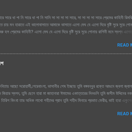
ারে সারে ধা পা নি সারে ধা পা নি সানি সা সা সা সা সারে, সা সা সা সা সারে প্রেমের কাহিনী রিম
াতে চায় মন হারাতে এই ভালোবাসাতে আমাকে ভাসাতে এলো মেঘ যে এলো ঘিরে বৃষ্টি সুরে সুরে শো
রু হল প্রেমের কাহিনী? এলো মেঘ যে এলো ঘিরে বৃষ্টি সুরে সুরে শোনায় রাগিনী মনে স্বপ্ন এল
িম এ ধারাতে চায় মন হারাতে রিমঝিম এ ধারাতে চায় মন হারাতে আগে কত বৃষ্টি যে দেখেছি শ্রাবণে
READ 
বৃষ্টি যে দেখেছি শ্রাবণে জাগেনি তো এত আশা, ভালোবাসা এ মনে সে বৃষ্টি ভেজা পায়ে সামনে
ে শূন্য মনে জাগে প্রেমের কাহিনী সে বৃষ্টি ভেজা পায়ে সামনে এলে হায়, ফোটে কামিনী আজ ভ
হিনী রিমঝিম এ ধারাতে চায় মন হারাতে রিমঝিম এ ধারাতে চায় মন হারাতে শ্রাবণের বুকে প্রেম কব
দেশ
ে যায় শ্রাবণের বুকে প্রেম কবিতা যে লিখে যায় হৃদয়ের মরু পথে জলছবি থেকে যায় জানি সেই তো
িতায় আছো সরোয়ার্দী,শেরেবাংলা, ভাসানীর শেষ ইচ্ছায় তুমি বঙ্গবন্ধুর রক্তে আগুনে জ্বলা জ্বাল
 জিয়ার স্বপন, তুমি ছেলে হারা মা জাহানারা ঈমামের একাত্তরের দিনগুলি তুমি জসীম উদ্দিনের ন
ুমি তিরিশ কিংবা তার অধিক লাখো শহীদের প্রান তুমি শহীদ মিনারে প্রভাত ফেরীর, ভাই হারা একুশ
াসি, জন্ম দিয়েছ তুমি মাগো, তাই তোমায় ভালোবাসি। আমার প্রানের বাংলা, আমি তোমায় ভালো
READ 
লোবাসি। তুমি কবি নজরুলের বিদ্রোহী কবিতা উন্নত মম্ শীর তুমি রক্তের কালিতে লেখা নাম, সাত শ্
া সেই গান তুমি আব্দুল আলীমের সর্বনাশা পদ্মা নদীর টান। তুমি সুফিয়া কামালের কাব্য ভাষায় নারী
্দ্রের, শাণীত ছুরির ধার তুমি জয়নুল আবেদীন, এস এম সুলতানের রঙ তুলীর আঁচড় শহীদুল্লাহ কায়স