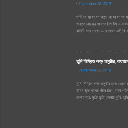
-
September 26, 2019
সানি সা সা সা সা সারে, সা সা সা সা স
ধারাতে চায় মন হারাতে রিমঝিম এ ধার
রাগিনী মনে স্বপ্ন এলোমেলো এই কি শু
এই কি শুরু হল প্রেমের কাহিনী? রিমঝ
তো এত আশা, ভালোবাসা এ মনে আগে কত 
হায়, ফোটে কামিনী আজ ভিজতে ভালোলাগ
ভালোলাগে শূন্য মনে জাগে প্রেমের কা
তুমি মিশ্রিত লগ্ন মাধুরীর, বাংলা
লিখে যায় হৃদয়ের মরু পথে জলছবি থেক
-
September 26, 2019
ছিলো...
তুমি মিশ্রিত লগ্ন মাধুরীর জলে ভেজা কব
ভাষন তুমি ধানের শীষে মিশে থাকা শহীদ
কাথার মাঠ, মুঠো মুঠো সোনার ধুলি, ত
আমার সোনার বাংলা, আমি তোমায় ভালোব
প্রানের প্রিয় মা তোকে, বড় বেশী ভা
বীর তুমি সুরের পাখি আব্বাসের, দরদ ভর
অধিকার তুমি স্বাধীন বাংলা বেতার কেন