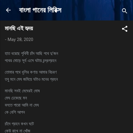
Skip to main content
বাংলা গানের লিরিক্স
মানছি এই হৃদয়
-
May 28, 2020
হাত ধরেছে পৃথিবী চাঁদ আছি পথে দু’জন
পথের মোড়ে সূর্য এসে ঘটায় চন্দ্রগ্রহন
তোমার পথে ধূলির কণায় আমার বিচরণ
তবু মনে মেঘ জমিয়ে ঘটাও মনের গ্রহন
মানছি সবই মেঘেরই দোষ
মেঘ ঢেকেছে মন
বলতে পারো আমি না মেঘ
কে বেশি আপন
চাঁদে গ্রহন কখন ঘটে
কেউ রাখে না খোঁজ