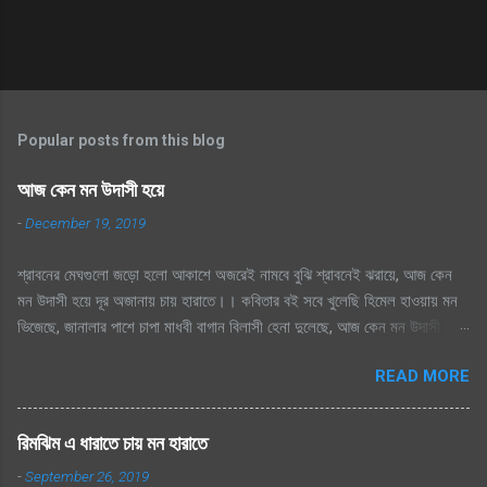
Popular posts from this blog
আজ কেন মন উদাসী হয়ে
-
December 19, 2019
শ্রাবনের মেঘগুলো জড়ো হলো আকাশে অজরেই নামবে বুঝি শ্রাবনেই ঝরায়ে, আজ কেন
মন উদাসী হয়ে দূর অজানায় চায় হারাতে।। কবিতার বই সবে খুলেছি হিমেল হাওয়ায় মন
ভিজেছে, জানালার পাশে চাপা মাধবী বাগান বিলাসী হেনা দুলেছে, আজ কেন মন উদাসী হয়ে
দূর অজানায় চায় হারাতে ।। মেঘেদের যুদ্ধ শুনেছি সিক্ত আকাশ কেদে চলেছে, থেমেছে
READ MORE
হাসের জলকেলী পথিকের পায়ে হাটা থেমেছে, আজ কেন মন উদাসী হয়ে দূর অজানায় চায়
হারাতে, শ্রাবনের মেঘগুলো জড়ো হলো আকাশে অঝরে নামবে বুঝি শ্রাবনেই ঝরায়ে, আজ
কেন মন উদাসী হয়ে দূর অজানায় চায় হারাতে
রিমঝিম এ ধারাতে চায় মন হারাতে
-
September 26, 2019