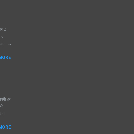
ঝিম এ
নায়
োমেলো
 জাগেনি
MORE
 এলে
িজতে
িতা যে
াময়ী সে
কশী
ের গান।
বাসি
MORE
রেষ্ট