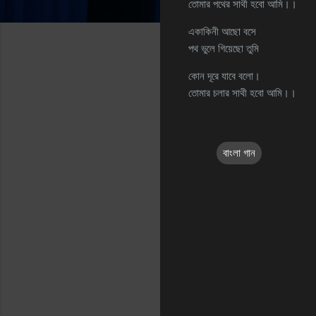
তোমার পথের সাথী হবো আমি।।
একাকিনী আছো বসে
পথ ভুলে গিয়েছো তুমি
কোন দূরে যাবে বলো।
তোমার চলার সাথী হবো আমি।।
বাংলা গান
C
o
m
m
e
n
t