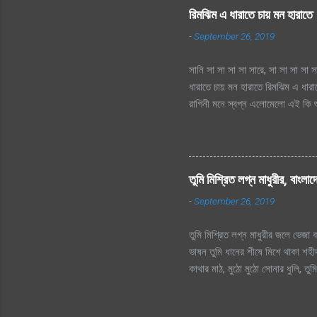
রিমঝিম এ ধারাতে চায় মন হারাতে
-
September 26, 2019
সানি সা সা সা সা সারে, সা সা সা সা স
ধারাতে চায় মন হারাতে রিমঝিম এ ধার
রাগিনী মনে স্বপ্ন এলোমেলো এই কি শু
এই কি শুরু হল প্রেমের কাহিনী? রিমঝ
তো এত আশা, ভালোবাসা এ মনে আগে কত 
হায়, ফোটে কামিনী আজ ভিজতে ভালোলাগ
ভালোলাগে শূন্য মনে জাগে প্রেমের কা
তুমি মিশ্রিত লগ্ন মাধুরীর, বাংলা
লিখে যায় হৃদয়ের মরু পথে জলছবি থেক
-
September 26, 2019
ছিলো...
তুমি মিশ্রিত লগ্ন মাধুরীর জলে ভেজা কব
ভাষন তুমি ধানের শীষে মিশে থাকা শহীদ
কাথার মাঠ, মুঠো মুঠো সোনার ধুলি, ত
আমার সোনার বাংলা, আমি তোমায় ভালোব
প্রানের প্রিয় মা তোকে, বড় বেশী ভা