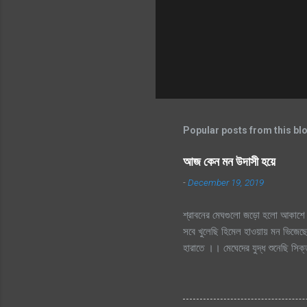
Popular posts from this bl
আজ কেন মন উদাসী হয়ে
-
December 19, 2019
শ্রাবনের মেঘগুলো জড়ো হলো আকাশে 
সবে খুলেছি হিমেল হাওয়ায় মন ভিজেছে
হারাতে ।। মেঘেদের যুদ্ধ শুনেছি স
দূর অজানায় চায় হারাতে, শ্রাবনের 
হারাতে