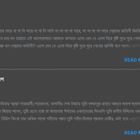
ারে সারে ধা পা নি সারে ধা পা নি সানি সা সা সা সা সারে, সা সা সা সা সারে প্রেমের কাহিনী রিম
াতে চায় মন হারাতে এই ভালোবাসাতে আমাকে ভাসাতে এলো মেঘ যে এলো ঘিরে বৃষ্টি সুরে সুরে শো
রু হল প্রেমের কাহিনী? এলো মেঘ যে এলো ঘিরে বৃষ্টি সুরে সুরে শোনায় রাগিনী মনে স্বপ্ন এল
িম এ ধারাতে চায় মন হারাতে রিমঝিম এ ধারাতে চায় মন হারাতে আগে কত বৃষ্টি যে দেখেছি শ্রাবণে
READ 
বৃষ্টি যে দেখেছি শ্রাবণে জাগেনি তো এত আশা, ভালোবাসা এ মনে সে বৃষ্টি ভেজা পায়ে সামনে
ে শূন্য মনে জাগে প্রেমের কাহিনী সে বৃষ্টি ভেজা পায়ে সামনে এলে হায়, ফোটে কামিনী আজ ভ
হিনী রিমঝিম এ ধারাতে চায় মন হারাতে রিমঝিম এ ধারাতে চায় মন হারাতে শ্রাবণের বুকে প্রেম কব
দেশ
ে যায় শ্রাবণের বুকে প্রেম কবিতা যে লিখে যায় হৃদয়ের মরু পথে জলছবি থেকে যায় জানি সেই তো
িতায় আছো সরোয়ার্দী,শেরেবাংলা, ভাসানীর শেষ ইচ্ছায় তুমি বঙ্গবন্ধুর রক্তে আগুনে জ্বলা জ্বাল
 জিয়ার স্বপন, তুমি ছেলে হারা মা জাহানারা ঈমামের একাত্তরের দিনগুলি তুমি জসীম উদ্দিনের ন
ুমি তিরিশ কিংবা তার অধিক লাখো শহীদের প্রান তুমি শহীদ মিনারে প্রভাত ফেরীর, ভাই হারা একুশ
াসি, জন্ম দিয়েছ তুমি মাগো, তাই তোমায় ভালোবাসি। আমার প্রানের বাংলা, আমি তোমায় ভালো
READ 
লোবাসি। তুমি কবি নজরুলের বিদ্রোহী কবিতা উন্নত মম্ শীর তুমি রক্তের কালিতে লেখা নাম, সাত শ্