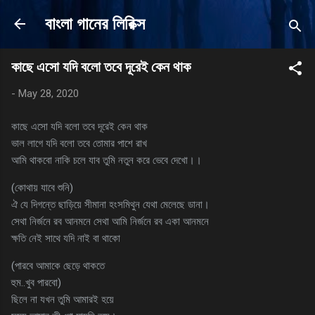
Skip to main content
বাংলা গানের লিরিক্স
কাছে এসো যদি বলো তবে দূরেই কেন থাক
-
May 28, 2020
কাছে এসো যদি বলো তবে দূরেই কেন থাক
ভাল লাগে যদি বলো তবে তোমার পাশে রাখ
আমি থাকবো নাকি চলে যাব তুমি নতুন করে ভেবে দেখো।।
(কোথায় যাবে শুনি)
ঐ যে দিগন্তে ছাড়িয়ে সীমানা হংসমিথুন যেথা মেলেছে ডানা।
সেথা নির্জনে রব আনমনে সেথা আমি নির্জনে রব একা আনমনে
ক্ষতি নেই সাথে যদি নাই বা থাকো
(পারবে আমাকে ছেড়ে থাকতে
হুম..খুব পারবো)
ছিলে না যখন তুমি আমারই হয়ে