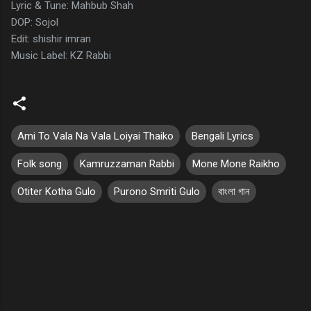
Lyric & Tune: Mahbub Shah
DOP: Sojol
Edit: shishir imran
Music Label: KZ Rabbi
Ami To Vala Na Vala Loiyai Thaiko
Bengali Lyrics
Folk song
Kamruzzaman Rabbi
Mone Mone Raikho
Otiter Kotha Gulo
Purono Smriti Gulo
বাংলা গান
C
o
m
m
e