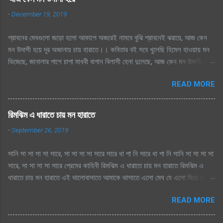
-
December 19, 2019
শ্রাবনের মেঘগুলো জড়ো হলো আকাশে অজরেই নামবে বুঝি শ্রাবনেই ঝরায়ে, আজ কেন
মন উদাসী হয়ে দূর অজানায় চায় হারাতে।। কবিতার বই সবে খুলেছি হিমেল হাওয়ায় মন
ভিজেছে, জানালার পাশে চাপা মাধবী বাগান বিলাসী হেনা দুলেছে, আজ কেন মন উদাসী হয়ে
দূর অজানায় চায় হারাতে ।। মেঘেদের যুদ্ধ শুনেছি সিক্ত আকাশ কেদে চলেছে, থেমেছে
READ MORE
হাসের জলকেলী পথিকের পায়ে হাটা থেমেছে, আজ কেন মন উদাসী হয়ে দূর অজানায় চায়
হারাতে, শ্রাবনের মেঘগুলো জড়ো হলো আকাশে অঝরে নামবে বুঝি শ্রাবনেই ঝরায়ে, আজ
কেন মন উদাসী হয়ে দূর অজানায় চায় হারাতে
রিমঝিম এ ধারাতে চায় মন হারাতে
-
September 26, 2019
সানি সা সা সা সা সারে, সা সা সা সা সারে সারে ধা পা নি সারে ধা পা নি সানি সা সা সা সা
সারে, সা সা সা সা সারে প্রেমের কাহিনী রিমঝিম এ ধারাতে চায় মন হারাতে রিমঝিম এ
ধারাতে চায় মন হারাতে এই ভালোবাসাতে আমাকে ভাসাতে এলো মেঘ যে এলো ঘিরে বৃষ্টি
সুরে সুরে শোনায় রাগিনী মনে স্বপ্ন এলোমেলো এই কি শুরু হল প্রেমের কাহিনী? এলো
READ MORE
মেঘ যে এলো ঘিরে বৃষ্টি সুরে সুরে শোনায় রাগিনী মনে স্বপ্ন এলোমেলো এই কি শুরু হল
প্রেমের কাহিনী? রিমঝিম এ ধারাতে চায় মন হারাতে রিমঝিম এ ধারাতে চায় মন হারাতে