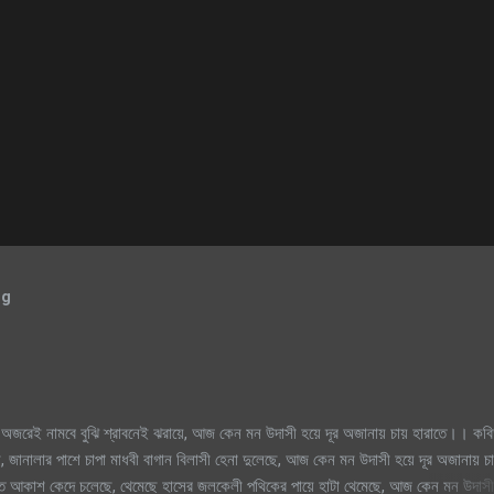
og
অজরেই নামবে বুঝি শ্রাবনেই ঝরায়ে, আজ কেন মন উদাসী হয়ে দূর অজানায় চায় হারাতে।। কবি
, জানালার পাশে চাপা মাধবী বাগান বিলাসী হেনা দুলেছে, আজ কেন মন উদাসী হয়ে দূর অজানায় চ
িক্ত আকাশ কেদে চলেছে, থেমেছে হাসের জলকেলী পথিকের পায়ে হাটা থেমেছে, আজ কেন মন উদাসী