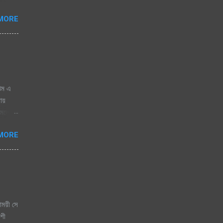
ায় চায়
MORE
ঝিম এ
নায়
োমেলো
 জাগেনি
MORE
 এলে
িজতে
িতা যে
াময়ী সে
কশী