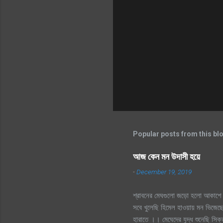
Popular posts from this bl
আজ কেন মন উদাসী হয়ে
-
December 19, 2019
শ্রাবনের মেঘগুলো জড়ো হলো আকাশে 
সবে খুলেছি হিমেল হাওয়ায় মন ভিজেছে
হারাতে ।। মেঘেদের যুদ্ধ শুনেছি স