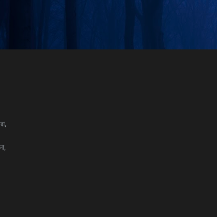
Skip to main content
রা,
না,