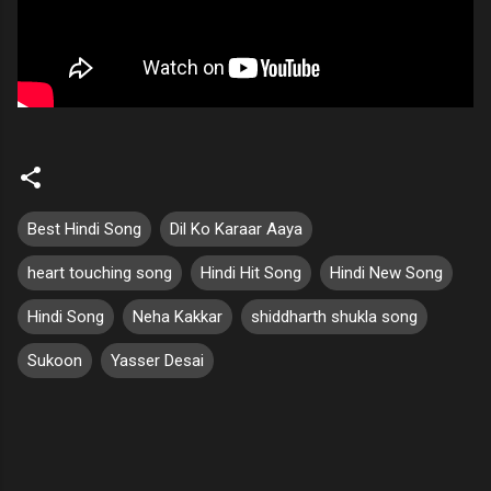
Best Hindi Song
Dil Ko Karaar Aaya
heart touching song
Hindi Hit Song
Hindi New Song
Hindi Song
Neha Kakkar
shiddharth shukla song
Sukoon
Yasser Desai
C
o
m