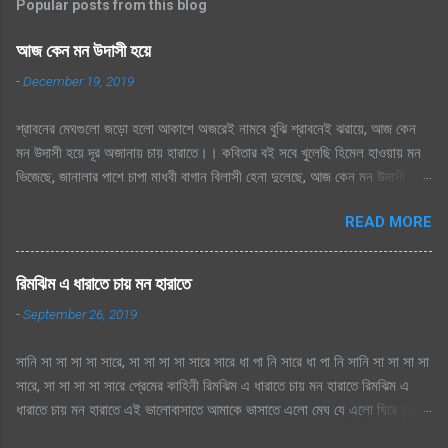
Popular posts from this blog
আজ কেন মন উদাসী হয়ে
-
December 19, 2019
শ্রাবনের মেঘগুলো জড়ো হলো আকাশে অজরেই নামবে বুঝি শ্রাবনেই ঝরায়ে, আজ কেন
মন উদাসী হয়ে দূর অজানায় চায় হারাতে।। কবিতার বই সবে খুলেছি হিমেল হাওয়ায় মন
ভিজেছে, জানালার পাশে চাপা মাধবী বাগান বিলাসী হেনা দুলেছে, আজ কেন মন উদাসী হয়ে
দূর অজানায় চায় হারাতে ।। মেঘেদের যুদ্ধ শুনেছি সিক্ত আকাশ কেদে চলেছে, থেমেছে
READ MORE
হাসের জলকেলী পথিকের পায়ে হাটা থেমেছে, আজ কেন মন উদাসী হয়ে দূর অজানায় চায়
হারাতে, শ্রাবনের মেঘগুলো জড়ো হলো আকাশে অঝরে নামবে বুঝি শ্রাবনেই ঝরায়ে, আজ
কেন মন উদাসী হয়ে দূর অজানায় চায় হারাতে
রিমঝিম এ ধারাতে চায় মন হারাতে
-
September 26, 2019
সানি সা সা সা সা সারে, সা সা সা সা সারে সারে ধা পা নি সারে ধা পা নি সানি সা সা সা সা
সারে, সা সা সা সা সারে প্রেমের কাহিনী রিমঝিম এ ধারাতে চায় মন হারাতে রিমঝিম এ
ধারাতে চায় মন হারাতে এই ভালোবাসাতে আমাকে ভাসাতে এলো মেঘ যে এলো ঘিরে বৃষ্টি
সুরে সুরে শোনায় রাগিনী মনে স্বপ্ন এলোমেলো এই কি শুরু হল প্রেমের কাহিনী? এলো