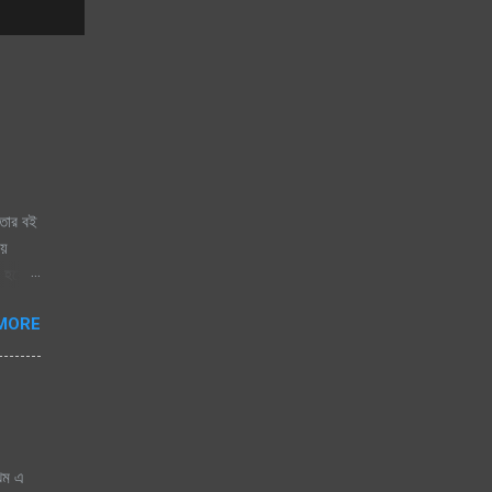
তার বই
ায়
 হয়ে
ায় চায়
MORE
ঝিম এ