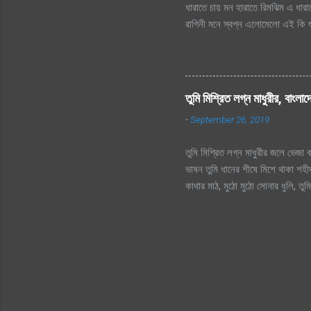
ধারাতে চায় মন হারাতে রিমঝিম এ ধার
রাগিনী মনে স্বপ্ন এলোমেলো এই কি শু
এই কি শুরু হল প্রেমের কাহিনী? রিমঝ
তো এত আশা, ভালোবাসা এ মনে আগে কত 
হায়, ফোটে কামিনী আজ ভিজতে ভালোলাগ
ভালোলাগে শূন্য মনে জাগে প্রেমের কা
তুমি মিশ্রিত লগ্ন মাধুরীর, বাংলা
লিখে যায় হৃদয়ের মরু পথে জলছবি থেক
-
September 26, 2019
ছিলো...
তুমি মিশ্রিত লগ্ন মাধুরীর জলে ভেজা কব
ভাষন তুমি ধানের শীষে মিশে থাকা শহীদ
কাথার মাঠ, মুঠো মুঠো সোনার ধুলি, ত
আমার সোনার বাংলা, আমি তোমায় ভালোব
প্রানের প্রিয় মা তোকে, বড় বেশী ভা
বীর তুমি সুরের পাখি আব্বাসের, দরদ ভর
অধিকার তুমি স্বাধীন বাংলা বেতার কেন
মুনীর চৌধুরীর নতুন দেখা সেই ভোর। 