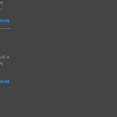
নায়
োমেলো
 জাগেনি
MORE
 এলে
িজতে
িতা যে
াময়ী সে
কশী
ের গান।
বাসি
MORE
রেষ্ট
র
ার,