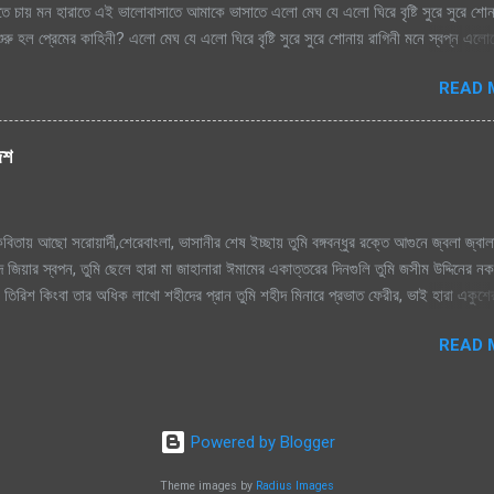
াতে চায় মন হারাতে এই ভালোবাসাতে আমাকে ভাসাতে এলো মেঘ যে এলো ঘিরে বৃষ্টি সুরে সুরে শো
রু হল প্রেমের কাহিনী? এলো মেঘ যে এলো ঘিরে বৃষ্টি সুরে সুরে শোনায় রাগিনী মনে স্বপ্ন এল
িম এ ধারাতে চায় মন হারাতে রিমঝিম এ ধারাতে চায় মন হারাতে আগে কত বৃষ্টি যে দেখেছি শ্রাবণে
READ 
বৃষ্টি যে দেখেছি শ্রাবণে জাগেনি তো এত আশা, ভালোবাসা এ মনে সে বৃষ্টি ভেজা পায়ে সামনে
ে শূন্য মনে জাগে প্রেমের কাহিনী সে বৃষ্টি ভেজা পায়ে সামনে এলে হায়, ফোটে কামিনী আজ ভ
হিনী রিমঝিম এ ধারাতে চায় মন হারাতে রিমঝিম এ ধারাতে চায় মন হারাতে শ্রাবণের বুকে প্রেম কব
দেশ
ে যায় শ্রাবণের বুকে প্রেম কবিতা যে লিখে যায় হৃদয়ের মরু পথে জলছবি থেকে যায় জানি সেই তো
িতায় আছো সরোয়ার্দী,শেরেবাংলা, ভাসানীর শেষ ইচ্ছায় তুমি বঙ্গবন্ধুর রক্তে আগুনে জ্বলা জ্বাল
 জিয়ার স্বপন, তুমি ছেলে হারা মা জাহানারা ঈমামের একাত্তরের দিনগুলি তুমি জসীম উদ্দিনের ন
ুমি তিরিশ কিংবা তার অধিক লাখো শহীদের প্রান তুমি শহীদ মিনারে প্রভাত ফেরীর, ভাই হারা একুশ
াসি, জন্ম দিয়েছ তুমি মাগো, তাই তোমায় ভালোবাসি। আমার প্রানের বাংলা, আমি তোমায় ভালো
READ 
লোবাসি। তুমি কবি নজরুলের বিদ্রোহী কবিতা উন্নত মম্ শীর তুমি রক্তের কালিতে লেখা নাম, সাত শ্
া সেই গান তুমি আব্দুল আলীমের সর্বনাশা পদ্মা নদীর টান। তুমি সুফিয়া কামালের কাব্য ভাষায় নারী
্দ্রের, শাণীত ছুরির ধার তুমি জয়নুল আবেদীন, এস এম সুলতানের রঙ তুলীর আঁচড় শহীদুল্লাহ কায়স
আমার সোনার বাংলা, আমি তোমায় ভালোবাসি, জ...
Powered by Blogger
Theme images by
Radius Images