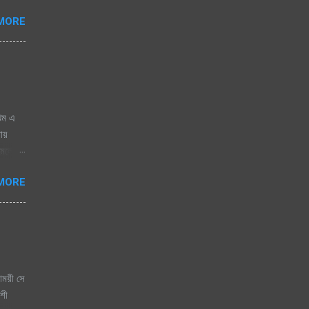
ায় চায়
MORE
ঝিম এ
নায়
োমেলো
 জাগেনি
MORE
 এলে
িজতে
িতা যে
াময়ী সে
কশী