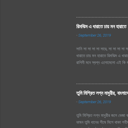
দূর অজানায় চায় হারাতে, শ্রাবনের 
হারাতে
রিমঝিম এ ধারাতে চায় মন হারাতে
-
September 26, 2019
সানি সা সা সা সা সারে, সা সা সা সা স
ধারাতে চায় মন হারাতে রিমঝিম এ ধার
রাগিনী মনে স্বপ্ন এলোমেলো এই কি শু
এই কি শুরু হল প্রেমের কাহিনী? রিমঝ
তো এত আশা, ভালোবাসা এ মনে আগে কত 
হায়, ফোটে কামিনী আজ ভিজতে ভালোলাগ
ভালোলাগে শূন্য মনে জাগে প্রেমের কা
তুমি মিশ্রিত লগ্ন মাধুরীর, বাংলা
লিখে যায় হৃদয়ের মরু পথে জলছবি থেক
-
September 26, 2019
ছিলো...
তুমি মিশ্রিত লগ্ন মাধুরীর জলে ভেজা কব
ভাষন তুমি ধানের শীষে মিশে থাকা শহীদ