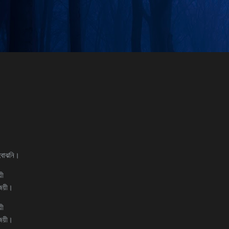
Skip to main content
ি বোঝনি।
য়ী
 জয়ী।
য়ী
 জয়ী।