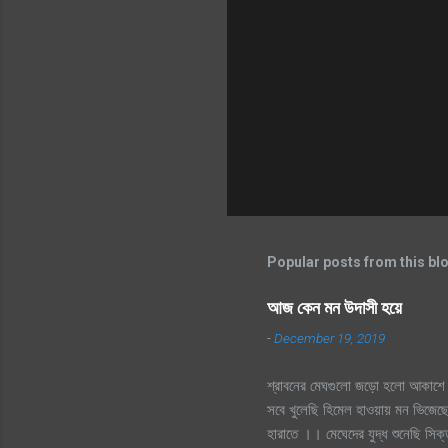
Popular posts from this bl
আজ কেন মন উদাসী হয়ে
-
December 19, 2019
শ্রাবনের মেঘগুলো জড়ো হলো আকাশে 
সবে খুলেছি হিমেল হাওয়ায় মন ভিজেছে
হারাতে ।। মেঘেদের যুদ্ধ শুনেছি স