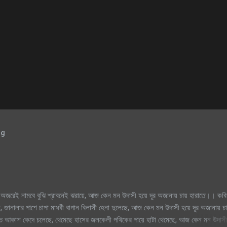
og
অজরেই নামবে বুঝি শ্রাবনেই ঝরায়ে, আজ কেন মন উদাসী হয়ে দূর অজানায় চায় হারাতে।। কবি
, জানালার পাশে চাপা মাধবী বাগান বিলাসী হেনা দুলেছে, আজ কেন মন উদাসী হয়ে দূর অজানায় চ
িক্ত আকাশ কেদে চলেছে, থেমেছে হাসের জলকেলী পথিকের পায়ে হাটা থেমেছে, আজ কেন মন উদাসী