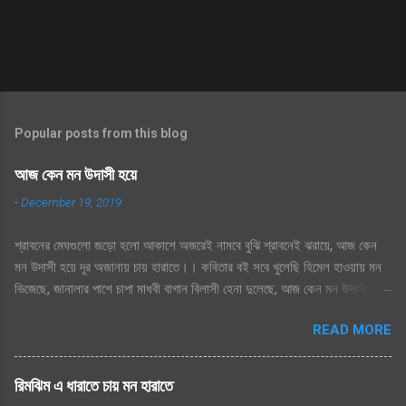
Popular posts from this blog
আজ কেন মন উদাসী হয়ে
-
December 19, 2019
শ্রাবনের মেঘগুলো জড়ো হলো আকাশে অজরেই নামবে বুঝি শ্রাবনেই ঝরায়ে, আজ কেন
মন উদাসী হয়ে দূর অজানায় চায় হারাতে।। কবিতার বই সবে খুলেছি হিমেল হাওয়ায় মন
ভিজেছে, জানালার পাশে চাপা মাধবী বাগান বিলাসী হেনা দুলেছে, আজ কেন মন উদাসী হয়ে
দূর অজানায় চায় হারাতে ।। মেঘেদের যুদ্ধ শুনেছি সিক্ত আকাশ কেদে চলেছে, থেমেছে
READ MORE
হাসের জলকেলী পথিকের পায়ে হাটা থেমেছে, আজ কেন মন উদাসী হয়ে দূর অজানায় চায়
হারাতে, শ্রাবনের মেঘগুলো জড়ো হলো আকাশে অঝরে নামবে বুঝি শ্রাবনেই ঝরায়ে, আজ
কেন মন উদাসী হয়ে দূর অজানায় চায় হারাতে
রিমঝিম এ ধারাতে চায় মন হারাতে