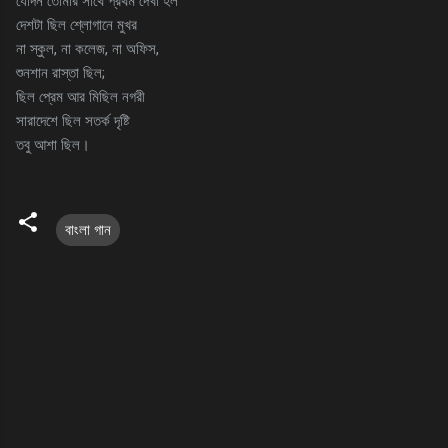
যেদিন তোমার সাথে প্রথম দেখা হল
দেশটা ছিল শ্লোগানে মুখর
না স্কুল, না কলেজ, না অফিস,
শুনশান রাস্তা ছিল;
ছিল প্রেম আর মিছিল নগরী
সারাদেশে ছিল সতর্ক দৃষ্টি
তবু আশা ছিল।
বাংলা গান
C
o
m
m
e
n
t