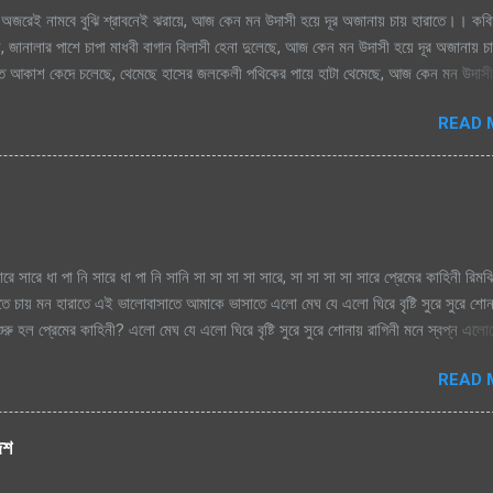
অজরেই নামবে বুঝি শ্রাবনেই ঝরায়ে, আজ কেন মন উদাসী হয়ে দূর অজানায় চায় হারাতে।। কবি
, জানালার পাশে চাপা মাধবী বাগান বিলাসী হেনা দুলেছে, আজ কেন মন উদাসী হয়ে দূর অজানায় চ
িক্ত আকাশ কেদে চলেছে, থেমেছে হাসের জলকেলী পথিকের পায়ে হাটা থেমেছে, আজ কেন মন উদাসী
মেঘগুলো জড়ো হলো আকাশে অঝরে নামবে বুঝি শ্রাবনেই ঝরায়ে, আজ কেন মন উদাসী হয়ে দূর অজান
READ 
ারে সারে ধা পা নি সারে ধা পা নি সানি সা সা সা সা সারে, সা সা সা সা সারে প্রেমের কাহিনী রিম
াতে চায় মন হারাতে এই ভালোবাসাতে আমাকে ভাসাতে এলো মেঘ যে এলো ঘিরে বৃষ্টি সুরে সুরে শো
রু হল প্রেমের কাহিনী? এলো মেঘ যে এলো ঘিরে বৃষ্টি সুরে সুরে শোনায় রাগিনী মনে স্বপ্ন এল
িম এ ধারাতে চায় মন হারাতে রিমঝিম এ ধারাতে চায় মন হারাতে আগে কত বৃষ্টি যে দেখেছি শ্রাবণে
READ 
বৃষ্টি যে দেখেছি শ্রাবণে জাগেনি তো এত আশা, ভালোবাসা এ মনে সে বৃষ্টি ভেজা পায়ে সামনে
ে শূন্য মনে জাগে প্রেমের কাহিনী সে বৃষ্টি ভেজা পায়ে সামনে এলে হায়, ফোটে কামিনী আজ ভ
হিনী রিমঝিম এ ধারাতে চায় মন হারাতে রিমঝিম এ ধারাতে চায় মন হারাতে শ্রাবণের বুকে প্রেম কব
দেশ
ে যায় শ্রাবণের বুকে প্রেম কবিতা যে লিখে যায় হৃদয়ের মরু পথে জলছবি থেকে যায় জানি সেই তো