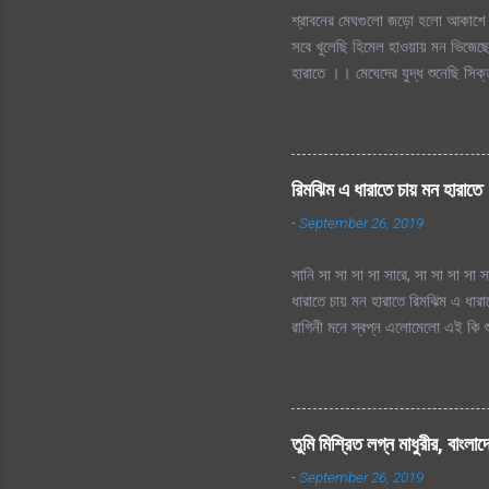
শ্রাবনের মেঘগুলো জড়ো হলো আকাশে 
সবে খুলেছি হিমেল হাওয়ায় মন ভিজেছে
হারাতে ।। মেঘেদের যুদ্ধ শুনেছি স
দূর অজানায় চায় হারাতে, শ্রাবনের 
হারাতে
রিমঝিম এ ধারাতে চায় মন হারাতে
-
September 26, 2019
সানি সা সা সা সা সারে, সা সা সা সা স
ধারাতে চায় মন হারাতে রিমঝিম এ ধার
রাগিনী মনে স্বপ্ন এলোমেলো এই কি শু
এই কি শুরু হল প্রেমের কাহিনী? রিমঝ
তো এত আশা, ভালোবাসা এ মনে আগে কত 
হায়, ফোটে কামিনী আজ ভিজতে ভালোলাগ
ভালোলাগে শূন্য মনে জাগে প্রেমের কা
তুমি মিশ্রিত লগ্ন মাধুরীর, বাংলা
লিখে যায় হৃদয়ের মরু পথে জলছবি থেক
-
September 26, 2019
ছিলো...