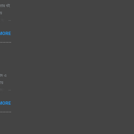
তার বই
ায়
 হয়ে
ায় চায়
MORE
ঝিম এ
নায়
োমেলো
 জাগেনি
MORE
 এলে
িজতে
িতা যে