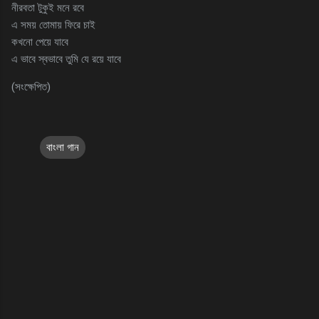
নীরবতা টুকুই মনে রবে
এ সময় তোমায় ফিরে চাই
কখনো পেয়ে যাবে
এ ভাবে স্বভাবে তুমি যে রয়ে যাবে
(সংক্ষেপিত)
বাংলা গান
C
o
m
m
e
n
t