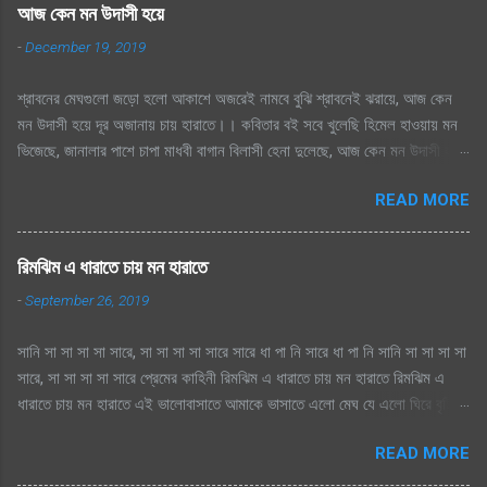
আজ কেন মন উদাসী হয়ে
-
December 19, 2019
শ্রাবনের মেঘগুলো জড়ো হলো আকাশে অজরেই নামবে বুঝি শ্রাবনেই ঝরায়ে, আজ কেন
মন উদাসী হয়ে দূর অজানায় চায় হারাতে।। কবিতার বই সবে খুলেছি হিমেল হাওয়ায় মন
ভিজেছে, জানালার পাশে চাপা মাধবী বাগান বিলাসী হেনা দুলেছে, আজ কেন মন উদাসী হয়ে
দূর অজানায় চায় হারাতে ।। মেঘেদের যুদ্ধ শুনেছি সিক্ত আকাশ কেদে চলেছে, থেমেছে
READ MORE
হাসের জলকেলী পথিকের পায়ে হাটা থেমেছে, আজ কেন মন উদাসী হয়ে দূর অজানায় চায়
হারাতে, শ্রাবনের মেঘগুলো জড়ো হলো আকাশে অঝরে নামবে বুঝি শ্রাবনেই ঝরায়ে, আজ
কেন মন উদাসী হয়ে দূর অজানায় চায় হারাতে
রিমঝিম এ ধারাতে চায় মন হারাতে
-
September 26, 2019
সানি সা সা সা সা সারে, সা সা সা সা সারে সারে ধা পা নি সারে ধা পা নি সানি সা সা সা সা
সারে, সা সা সা সা সারে প্রেমের কাহিনী রিমঝিম এ ধারাতে চায় মন হারাতে রিমঝিম এ
ধারাতে চায় মন হারাতে এই ভালোবাসাতে আমাকে ভাসাতে এলো মেঘ যে এলো ঘিরে বৃষ্টি
সুরে সুরে শোনায় রাগিনী মনে স্বপ্ন এলোমেলো এই কি শুরু হল প্রেমের কাহিনী? এলো
READ MORE
মেঘ যে এলো ঘিরে বৃষ্টি সুরে সুরে শোনায় রাগিনী মনে স্বপ্ন এলোমেলো এই কি শুরু হল
প্রেমের কাহিনী? রিমঝিম এ ধারাতে চায় মন হারাতে রিমঝিম এ ধারাতে চায় মন হারাতে