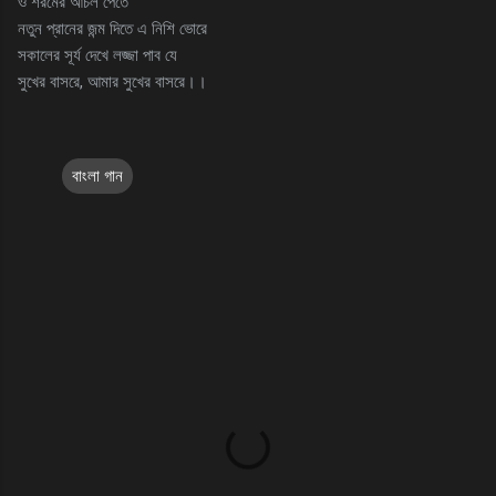
ও শরমের আঁচল পেতে
নতুন প্রানের জন্ম দিতে এ নিশি ভোরে
সকালের সূর্য দেখে লজ্জা পাব যে
সুখের বাসরে, আমার সুখের বাসরে।।
বাংলা গান
C
o
m
m
e
n
t
s