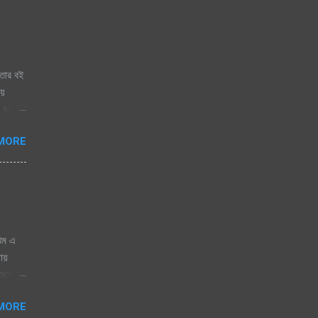
তার বই
ায়
 হয়ে
ায় চায়
MORE
ঝিম এ
নায়
োমেলো
 জাগেনি
MORE
 এলে