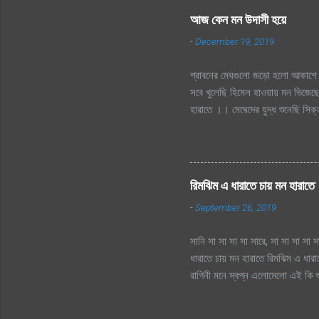
আজ কেন মন উদাসী হয়ে
-
December 19, 2019
শ্রাবনের মেঘগুলো জড়ো হলো আকাশে 
সবে খুলেছি হিমেল হাওয়ায় মন ভিজেছে
হারাতে ।। মেঘেদের যুদ্ধ শুনেছি স
দূর অজানায় চায় হারাতে, শ্রাবনের 
হারাতে
রিমঝিম এ ধারাতে চায় মন হারাতে
-
September 26, 2019
সানি সা সা সা সা সারে, সা সা সা সা স
ধারাতে চায় মন হারাতে রিমঝিম এ ধার
রাগিনী মনে স্বপ্ন এলোমেলো এই কি শু
এই কি শুরু হল প্রেমের কাহিনী? রিমঝ
তো এত আশা, ভালোবাসা এ মনে আগে কত 