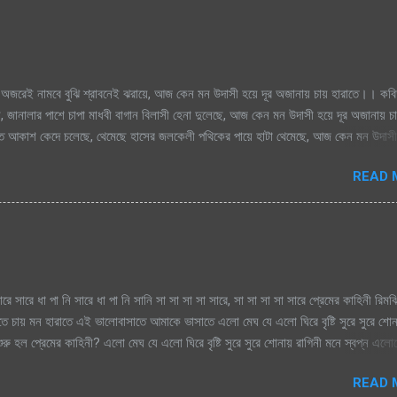
অজরেই নামবে বুঝি শ্রাবনেই ঝরায়ে, আজ কেন মন উদাসী হয়ে দূর অজানায় চায় হারাতে।। কবি
, জানালার পাশে চাপা মাধবী বাগান বিলাসী হেনা দুলেছে, আজ কেন মন উদাসী হয়ে দূর অজানায় চ
িক্ত আকাশ কেদে চলেছে, থেমেছে হাসের জলকেলী পথিকের পায়ে হাটা থেমেছে, আজ কেন মন উদাসী
মেঘগুলো জড়ো হলো আকাশে অঝরে নামবে বুঝি শ্রাবনেই ঝরায়ে, আজ কেন মন উদাসী হয়ে দূর অজান
READ 
ারে সারে ধা পা নি সারে ধা পা নি সানি সা সা সা সা সারে, সা সা সা সা সারে প্রেমের কাহিনী রিম
াতে চায় মন হারাতে এই ভালোবাসাতে আমাকে ভাসাতে এলো মেঘ যে এলো ঘিরে বৃষ্টি সুরে সুরে শো
রু হল প্রেমের কাহিনী? এলো মেঘ যে এলো ঘিরে বৃষ্টি সুরে সুরে শোনায় রাগিনী মনে স্বপ্ন এল
িম এ ধারাতে চায় মন হারাতে রিমঝিম এ ধারাতে চায় মন হারাতে আগে কত বৃষ্টি যে দেখেছি শ্রাবণে
READ 
বৃষ্টি যে দেখেছি শ্রাবণে জাগেনি তো এত আশা, ভালোবাসা এ মনে সে বৃষ্টি ভেজা পায়ে সামনে