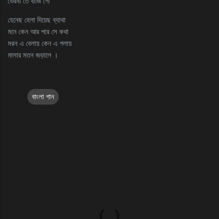
ভৈরবী তে বাজি গো
হেনেছ হেলা দিয়েছ ব্যাথা
মনে কেন আর পরে সে কথা
মরন এ বেলায় কেন এ গলায়
মালার মতন জড়ালে ।
বাংলা গান
C
o
m
m
e
n
t
s