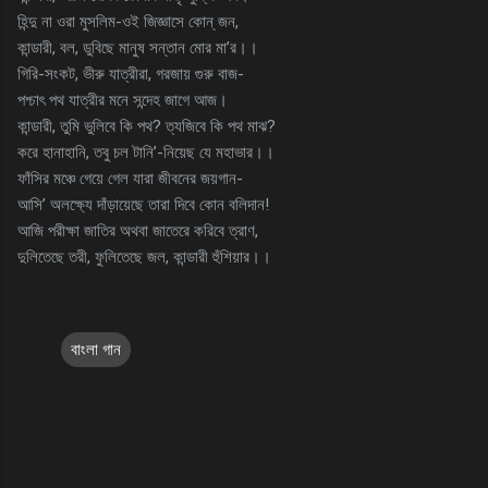
হিন্দু না ওরা মুসলিম-ওই জিজ্ঞাসে কোন্‌ জন,
কান্ডারী, বল, ডুবিছে মানুষ সন্তান মোর মা’র।।
গিরি-সংকট, ভীরু যাত্রীরা, গরজায় গুরু বাজ-
পশ্চাৎ পথ যাত্রীর মনে সন্দেহ জাগে আজ।
কান্ডারী, তুমি ভুলিবে কি পথ? ত্যজিবে কি পথ মাঝ?
করে হানাহানি, তবু চল টানি’-নিয়েছ যে মহাভার।।
ফাঁসির মঞ্চে গেয়ে গেল যারা জীবনের জয়গান-
আসি’ অলক্ষ্যে দাঁড়ায়েছে তারা দিবে কোন বলিদান!
আজি পরীক্ষা জাতির অথবা জাতেরে করিবে ত্রাণ,
দুলিতেছে তরী, ফুলিতেছে জল, কান্ডারী হুঁশিয়ার।।
বাংলা গান
C
o
m