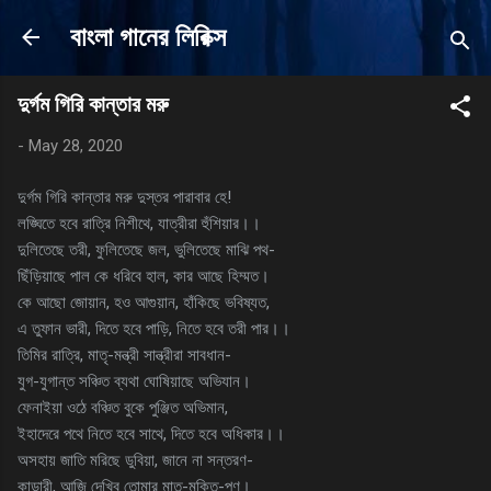
Skip to main content
বাংলা গানের লিরিক্স
দুর্গম গিরি কান্তার মরু
-
May 28, 2020
দুর্গম গিরি কান্তার মরু দুস্তর পারাবার হে!
লঙ্ঘিতে হবে রাত্রি নিশীথে, যাত্রীরা হুঁশিয়ার।।
দুলিতেছে তরী, ফুলিতেছে জল, ভুলিতেছে মাঝি পথ-
ছিঁড়িয়াছে পাল কে ধরিবে হাল, কার আছে হিম্মত।
কে আছো জোয়ান, হও আগুয়ান, হাঁকিছে ভবিষ্যত,
এ তুফান ভারী, দিতে হবে পাড়ি, নিতে হবে তরী পার।।
তিমির রাত্রি, মাতৃ-মন্ত্রী সান্ত্রীরা সাবধান-
যুগ-যুগান্ত সঞ্চিত ব্যথা ঘোষিয়াছে অভিযান।
ফেনাইয়া ওঠে বঞ্চিত বুকে পুঞ্জিত অভিমান,
ইহাদেরে পথে নিতে হবে সাথে, দিতে হবে অধিকার।।
অসহায় জাতি মরিছে ডুবিয়া, জানে না সন্তরণ-
কান্ডারী, আজি দেখিব তোমার মাতৃ-মুক্তি-পণ।