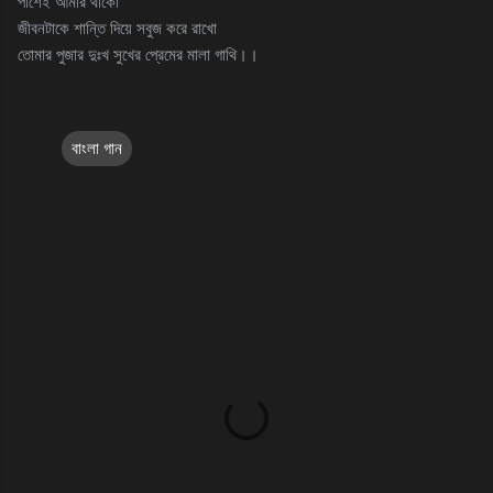
পাশেই আমার থাকো
জীবনটাকে শান্তি দিয়ে সবুজ করে রাখো
তোমার পুজার দুঃখ সুখের প্রেমের মালা গাথি।।
বাংলা গান
C
o
m
m
e
n
t
s