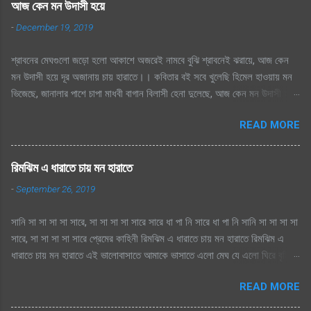
আজ কেন মন উদাসী হয়ে
-
December 19, 2019
শ্রাবনের মেঘগুলো জড়ো হলো আকাশে অজরেই নামবে বুঝি শ্রাবনেই ঝরায়ে, আজ কেন
মন উদাসী হয়ে দূর অজানায় চায় হারাতে।। কবিতার বই সবে খুলেছি হিমেল হাওয়ায় মন
ভিজেছে, জানালার পাশে চাপা মাধবী বাগান বিলাসী হেনা দুলেছে, আজ কেন মন উদাসী হয়ে
দূর অজানায় চায় হারাতে ।। মেঘেদের যুদ্ধ শুনেছি সিক্ত আকাশ কেদে চলেছে, থেমেছে
READ MORE
হাসের জলকেলী পথিকের পায়ে হাটা থেমেছে, আজ কেন মন উদাসী হয়ে দূর অজানায় চায়
হারাতে, শ্রাবনের মেঘগুলো জড়ো হলো আকাশে অঝরে নামবে বুঝি শ্রাবনেই ঝরায়ে, আজ
কেন মন উদাসী হয়ে দূর অজানায় চায় হারাতে
রিমঝিম এ ধারাতে চায় মন হারাতে
-
September 26, 2019
সানি সা সা সা সা সারে, সা সা সা সা সারে সারে ধা পা নি সারে ধা পা নি সানি সা সা সা সা
সারে, সা সা সা সা সারে প্রেমের কাহিনী রিমঝিম এ ধারাতে চায় মন হারাতে রিমঝিম এ
ধারাতে চায় মন হারাতে এই ভালোবাসাতে আমাকে ভাসাতে এলো মেঘ যে এলো ঘিরে বৃষ্টি
সুরে সুরে শোনায় রাগিনী মনে স্বপ্ন এলোমেলো এই কি শুরু হল প্রেমের কাহিনী? এলো
READ MORE
মেঘ যে এলো ঘিরে বৃষ্টি সুরে সুরে শোনায় রাগিনী মনে স্বপ্ন এলোমেলো এই কি শুরু হল
প্রেমের কাহিনী? রিমঝিম এ ধারাতে চায় মন হারাতে রিমঝিম এ ধারাতে চায় মন হারাতে