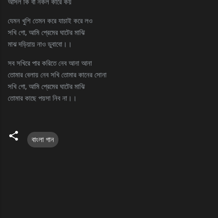
আসল কি বা নকল কারে কয়
যেমন খুশি তেমন করে যাচাই করে লও
সখি গো, আমি প্রেমের ঘাটের মাঝি
মাঝ দড়িয়ায় নাও ডুবাবো।।
সব সখিরে পার করিতে নেব আনা আনা
তোমার বেলায় নেব সখি তোমার কানের সোনা
সখি গো, আমি প্রেমের ঘাটের মাঝি
তোমার কাছে পয়সা নিব না।।
বাংলা গান
C
o
m
m