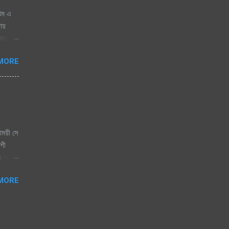
ঝিম এ
নায়
োমেলো
 জাগেনি
MORE
 এলে
িজতে
িতা যে
াময়ী সে
কশী
ের গান।
বাসি
MORE
রেষ্ট
র
ার,