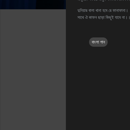
দুনিয়ার বালা খানা হবে রে ফানাফানা।
সাথে ঐ কাফন ছাড়া কিছুই যাবে না।
বাংলা গান
C
o
m
m
e
n
t
s