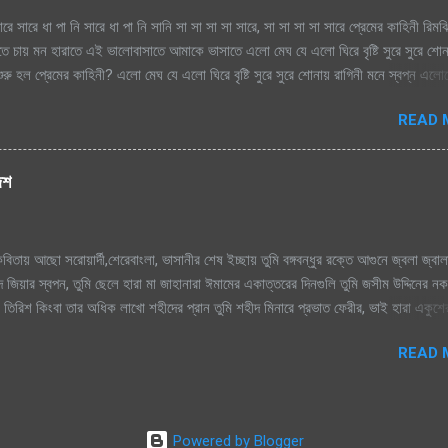
ারে সারে ধা পা নি সারে ধা পা নি সানি সা সা সা সা সারে, সা সা সা সা সারে প্রেমের কাহিনী রিম
াতে চায় মন হারাতে এই ভালোবাসাতে আমাকে ভাসাতে এলো মেঘ যে এলো ঘিরে বৃষ্টি সুরে সুরে শো
রু হল প্রেমের কাহিনী? এলো মেঘ যে এলো ঘিরে বৃষ্টি সুরে সুরে শোনায় রাগিনী মনে স্বপ্ন এল
িম এ ধারাতে চায় মন হারাতে রিমঝিম এ ধারাতে চায় মন হারাতে আগে কত বৃষ্টি যে দেখেছি শ্রাবণে
READ 
বৃষ্টি যে দেখেছি শ্রাবণে জাগেনি তো এত আশা, ভালোবাসা এ মনে সে বৃষ্টি ভেজা পায়ে সামনে
ে শূন্য মনে জাগে প্রেমের কাহিনী সে বৃষ্টি ভেজা পায়ে সামনে এলে হায়, ফোটে কামিনী আজ ভ
হিনী রিমঝিম এ ধারাতে চায় মন হারাতে রিমঝিম এ ধারাতে চায় মন হারাতে শ্রাবণের বুকে প্রেম কব
দেশ
ে যায় শ্রাবণের বুকে প্রেম কবিতা যে লিখে যায় হৃদয়ের মরু পথে জলছবি থেকে যায় জানি সেই তো
িতায় আছো সরোয়ার্দী,শেরেবাংলা, ভাসানীর শেষ ইচ্ছায় তুমি বঙ্গবন্ধুর রক্তে আগুনে জ্বলা জ্বাল
 জিয়ার স্বপন, তুমি ছেলে হারা মা জাহানারা ঈমামের একাত্তরের দিনগুলি তুমি জসীম উদ্দিনের ন
ুমি তিরিশ কিংবা তার অধিক লাখো শহীদের প্রান তুমি শহীদ মিনারে প্রভাত ফেরীর, ভাই হারা একুশ
াসি, জন্ম দিয়েছ তুমি মাগো, তাই তোমায় ভালোবাসি। আমার প্রানের বাংলা, আমি তোমায় ভালো
READ 
লোবাসি। তুমি কবি নজরুলের বিদ্রোহী কবিতা উন্নত মম্ শীর তুমি রক্তের কালিতে লেখা নাম, সাত শ্
া সেই গান তুমি আব্দুল আলীমের সর্বনাশা পদ্মা নদীর টান। তুমি সুফিয়া কামালের কাব্য ভাষায় নারী
্দ্রের, শাণীত ছুরির ধার তুমি জয়নুল আবেদীন, এস এম সুলতানের রঙ তুলীর আঁচড় শহীদুল্লাহ কায়স
আমার সোনার বাংলা, আমি তোমায় ভালোবাসি, জ...
Powered by Blogger