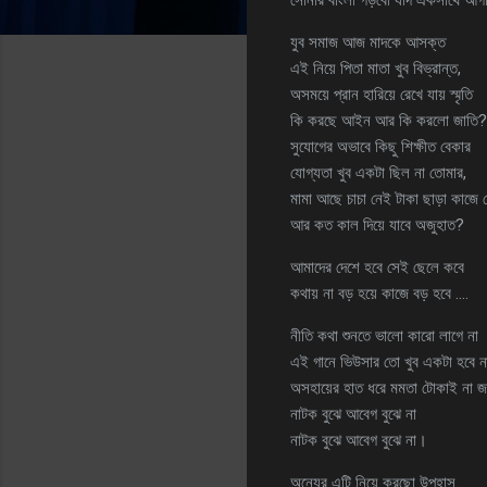
যুব সমাজ আজ মাদকে আসক্ত
এই নিয়ে পিতা মাতা খুব বিভ্রান্ত,
অসময়ে প্রান হারিয়ে রেখে যায় স্মৃতি
কি করছে আইন আর কি করলো জাতি?
সুযোগের অভাবে কিছু শিক্ষীত বেকার
যোগ্যতা খুব একটা ছিল না তোমার,
মামা আছে চাচা নেই টাকা ছাড়া কাজে 
আর কত কাল দিয়ে যাবে অজুহাত?
আমাদের দেশে হবে সেই ছেলে কবে
কথায় না বড় হয়ে কাজে বড় হবে ….
নীতি কথা শুনতে ভালো কারো লাগে না
এই গানে ভিউসার তো খুব একটা হবে ন
অসহায়ের হাত ধরে মমতা টোকাই না জ
নাটক বুঝে আবেগ বুঝে না
নাটক বুঝে আবেগ বুঝে না।
অন্যের এুটি নিয়ে করছো উপহাস