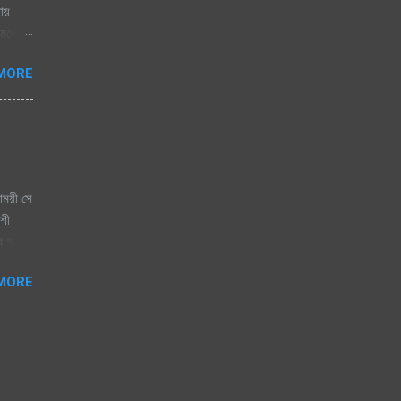
নায়
োমেলো
 জাগেনি
MORE
 এলে
িজতে
িতা যে
াময়ী সে
কশী
ের গান।
বাসি
MORE
রেষ্ট
র
ার,