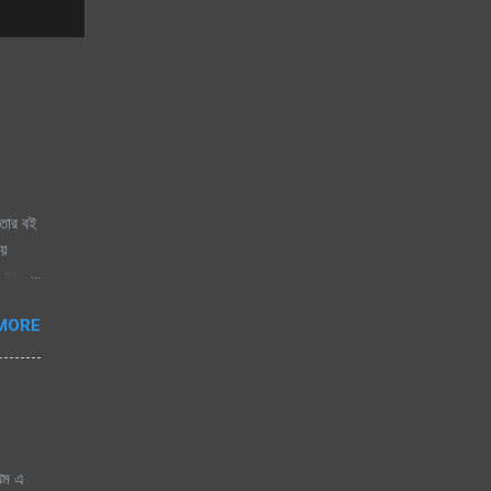
তার বই
ায়
 হয়ে
ায় চায়
MORE
ঝিম এ