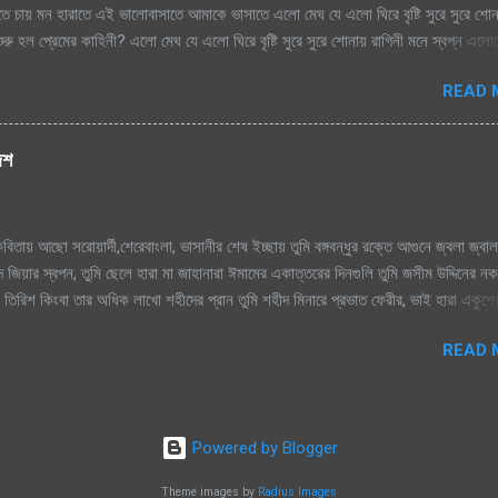
াতে চায় মন হারাতে এই ভালোবাসাতে আমাকে ভাসাতে এলো মেঘ যে এলো ঘিরে বৃষ্টি সুরে সুরে শো
রু হল প্রেমের কাহিনী? এলো মেঘ যে এলো ঘিরে বৃষ্টি সুরে সুরে শোনায় রাগিনী মনে স্বপ্ন এল
িম এ ধারাতে চায় মন হারাতে রিমঝিম এ ধারাতে চায় মন হারাতে আগে কত বৃষ্টি যে দেখেছি শ্রাবণে
READ 
বৃষ্টি যে দেখেছি শ্রাবণে জাগেনি তো এত আশা, ভালোবাসা এ মনে সে বৃষ্টি ভেজা পায়ে সামনে
ে শূন্য মনে জাগে প্রেমের কাহিনী সে বৃষ্টি ভেজা পায়ে সামনে এলে হায়, ফোটে কামিনী আজ ভ
হিনী রিমঝিম এ ধারাতে চায় মন হারাতে রিমঝিম এ ধারাতে চায় মন হারাতে শ্রাবণের বুকে প্রেম কব
দেশ
ে যায় শ্রাবণের বুকে প্রেম কবিতা যে লিখে যায় হৃদয়ের মরু পথে জলছবি থেকে যায় জানি সেই তো
িতায় আছো সরোয়ার্দী,শেরেবাংলা, ভাসানীর শেষ ইচ্ছায় তুমি বঙ্গবন্ধুর রক্তে আগুনে জ্বলা জ্বাল
 জিয়ার স্বপন, তুমি ছেলে হারা মা জাহানারা ঈমামের একাত্তরের দিনগুলি তুমি জসীম উদ্দিনের ন
ুমি তিরিশ কিংবা তার অধিক লাখো শহীদের প্রান তুমি শহীদ মিনারে প্রভাত ফেরীর, ভাই হারা একুশ
াসি, জন্ম দিয়েছ তুমি মাগো, তাই তোমায় ভালোবাসি। আমার প্রানের বাংলা, আমি তোমায় ভালো
READ 
লোবাসি। তুমি কবি নজরুলের বিদ্রোহী কবিতা উন্নত মম্ শীর তুমি রক্তের কালিতে লেখা নাম, সাত শ্
া সেই গান তুমি আব্দুল আলীমের সর্বনাশা পদ্মা নদীর টান। তুমি সুফিয়া কামালের কাব্য ভাষায় নারী
্দ্রের, শাণীত ছুরির ধার তুমি জয়নুল আবেদীন, এস এম সুলতানের রঙ তুলীর আঁচড় শহীদুল্লাহ কায়স
আমার সোনার বাংলা, আমি তোমায় ভালোবাসি, জ...
Powered by Blogger
Theme images by
Radius Images