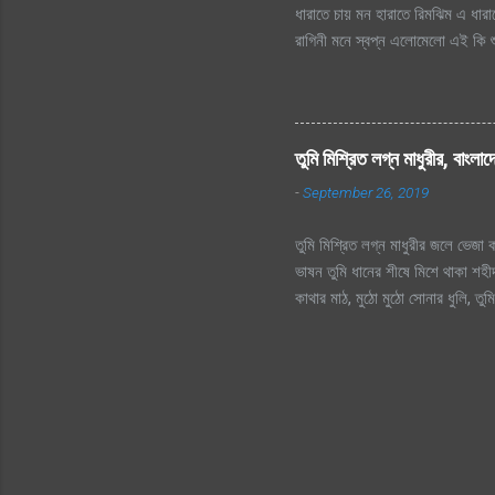
ধারাতে চায় মন হারাতে রিমঝিম এ ধার
রাগিনী মনে স্বপ্ন এলোমেলো এই কি শু
এই কি শুরু হল প্রেমের কাহিনী? রিমঝ
তো এত আশা, ভালোবাসা এ মনে আগে কত 
হায়, ফোটে কামিনী আজ ভিজতে ভালোলাগ
ভালোলাগে শূন্য মনে জাগে প্রেমের কা
তুমি মিশ্রিত লগ্ন মাধুরীর, বাংলা
লিখে যায় হৃদয়ের মরু পথে জলছবি থেক
-
September 26, 2019
ছিলো...
তুমি মিশ্রিত লগ্ন মাধুরীর জলে ভেজা কব
ভাষন তুমি ধানের শীষে মিশে থাকা শহীদ
কাথার মাঠ, মুঠো মুঠো সোনার ধুলি, ত
আমার সোনার বাংলা, আমি তোমায় ভালোব
প্রানের প্রিয় মা তোকে, বড় বেশী ভা
বীর তুমি সুরের পাখি আব্বাসের, দরদ ভর
অধিকার তুমি স্বাধীন বাংলা বেতার কেন
মুনীর চৌধুরীর নতুন দেখা সেই ভোর। 